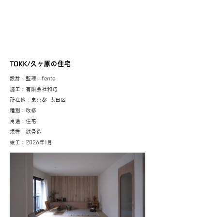
TOKK/久ヶ原の住宅
設計・監理：fente
施工：有限会社和巧
所在地：東京都 太田区
種別：改修
用途：住宅
規模：鉄骨造
​竣工：2026年1月